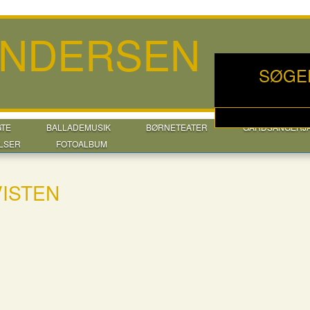
ANDERSEN
SØGE
GTE
BALLADEMUSIK
BØRNETEATER
GÅRDSANGERJ
LSER
FOTOALBUM
VISTEN