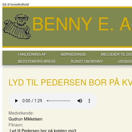
Gå til hovedindhold
BENNY E. 
I ANLEDNING AF
BØRNESANGE
MELODIER TIL DI
BEDSTEMORS BREVE
RUNDT OM BENNY
UDGIVE
LYD TIL PEDERSEN BOR PÅ K
Medvirkende:
Gudrun Mikkelsen
Filnavn:
Lyd til Pedersen bor på kvisten.mp3