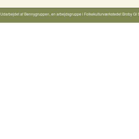
Udarbejdet af
Bennygruppen
, en arbejdsgruppe i
Folkekulturværkstedet Broby Gl 