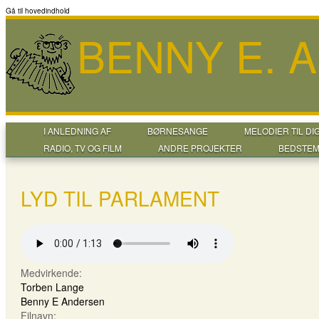
Gå til hovedindhold
BENNY E. 
I ANLEDNING AF
BØRNESANGE
MELODIER TIL DI
RADIO, TV OG FILM
ANDRE PROJEKTER
BEDSTEM
LYD TIL PARLAMENT
Medvirkende:
Torben Lange
Benny E Andersen
Filnavn: