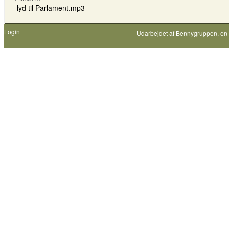
lyd til Parlament.mp3
Login
Udarbejdet af
Bennygruppen
, en