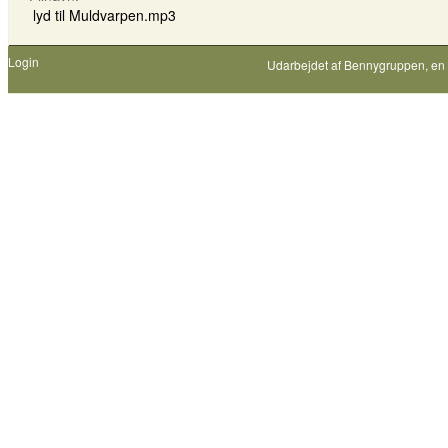
lyd til Muldvarpen.mp3
Login
Udarbejdet af
Bennygruppen
, en