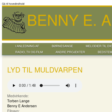
Gå til hovedindhold
BENNY E. 
I ANLEDNING AF
BØRNESANGE
MELODIER TIL DI
RADIO, TV OG FILM
ANDRE PROJEKTER
BEDSTEM
LYD TIL MULDVARPEN
Medvirkende:
Torben Lange
Benny E Andersen
Filnavn: