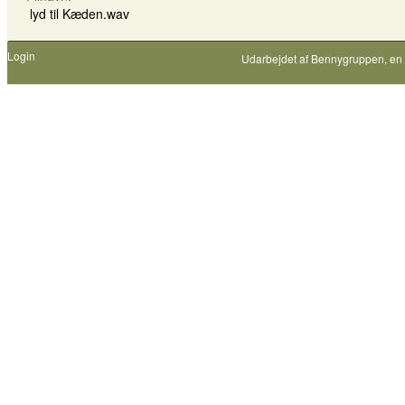
lyd til Kæden.wav
Login
Udarbejdet af
Bennygruppen
, en