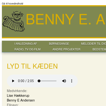
Gå til hovedindhold
BENNY E. 
I ANLEDNING AF
BØRNESANGE
MELODIER TIL DI
RADIO, TV OG FILM
ANDRE PROJEKTER
BEDSTEM
LYD TIL KÆDEN
Medvirkende:
Lise Hækkerup
Benny E Andersen
Filnavn: