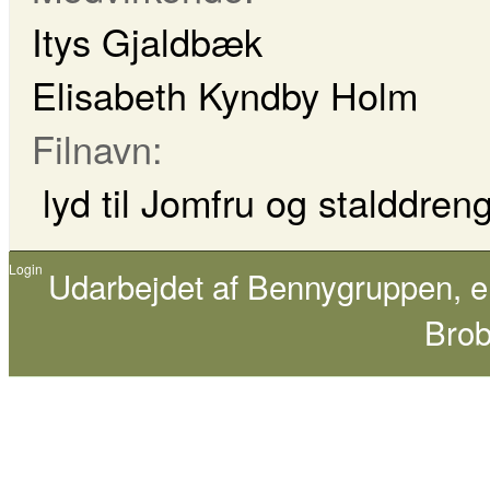
Itys Gjaldbæk
Elisabeth Kyndby Holm
Filnavn:
lyd til Jomfru og stalddre
Login
Udarbejdet af
Bennygruppen
, 
Brob