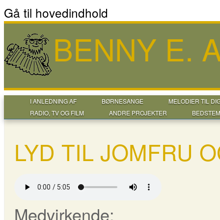
Gå til hovedindhold
BENNY E.
I ANLEDNING AF
BØRNESANGE
MELODIER TIL DI
RADIO, TV OG FILM
ANDRE PROJEKTER
BEDSTEM
LYD TIL JOMFRU 
Medvirkende: