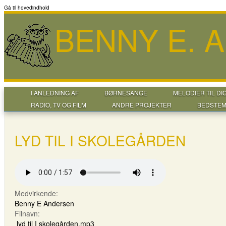
Gå til hovedindhold
BENNY E. 
I ANLEDNING AF
BØRNESANGE
MELODIER TIL DI
RADIO, TV OG FILM
ANDRE PROJEKTER
BEDSTEM
LYD TIL I SKOLEGÅRDEN
Medvirkende:
Benny E Andersen
Filnavn:
lyd til I skolegården.mp3