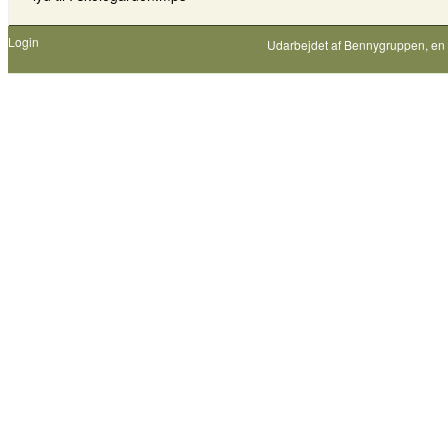
Login
Udarbejdet af
Bennygruppen
, en