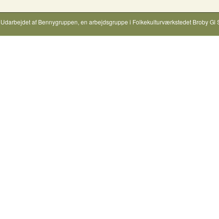
Udarbejdet af
Bennygruppen
, en arbejdsgruppe i
Folkekulturværkstedet Broby Gl 