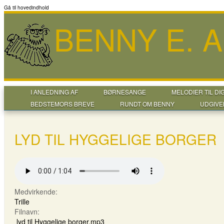
Gå til hovedindhold
BENNY E. 
I ANLEDNING AF
BØRNESANGE
MELODIER TIL DI
BEDSTEMORS BREVE
RUNDT OM BENNY
UDGIVE
LYD TIL HYGGELIGE BORGER
Medvirkende:
Trille
Filnavn:
lyd til Hyggelige borger.mp3