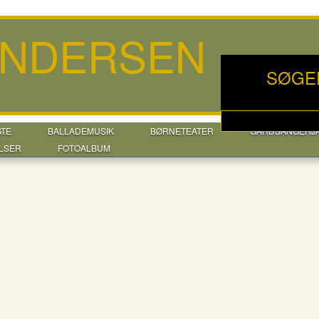
ANDERSEN
SØGE
GTE
BALLADEMUSIK
BØRNETEATER
GÅRDSANGERJ
LSER
FOTOALBUM