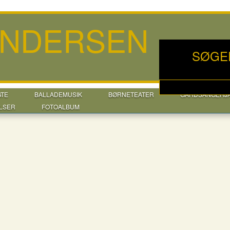
ANDERSEN
SØGE
GTE
BALLADEMUSIK
BØRNETEATER
GÅRDSANGERJ
LSER
FOTOALBUM