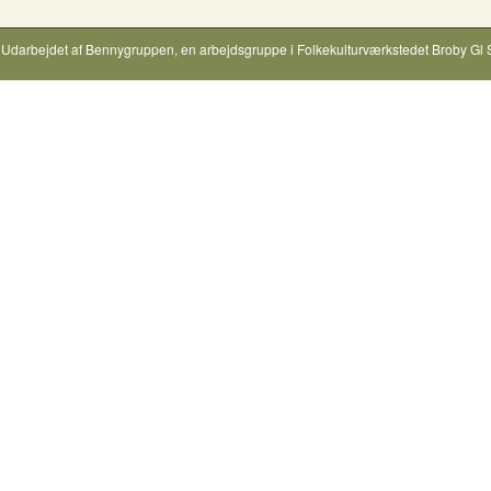
Udarbejdet af
Bennygruppen
, en arbejdsgruppe i
Folkekulturværkstedet Broby Gl 