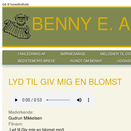
Gå til hovedindhold
BENNY E. 
I ANLEDNING AF
BØRNESANGE
MELODIER TIL DI
BEDSTEMORS BREVE
RUNDT OM BENNY
UDGIVE
LYD TIL GIV MIG EN BLOMST
Medvirkende:
Gudrun Mikkelsen
Filnavn:
Lyd til Giv mig en blomst.mp3