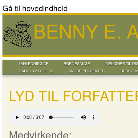
Gå til hovedindhold
BENNY E.
I ANLEDNING AF
BØRNESANGE
MELODIER TIL DI
RADIO, TV OG FILM
ANDRE PROJEKTER
BEDSTEM
LYD TIL FORFATT
Medvirkende: