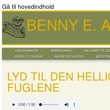
Gå til hovedindhold
BENNY E.
I ANLEDNING AF
BØRNESANGE
MELODIER TIL DI
RADIO, TV OG FILM
ANDRE PROJEKTER
BEDSTEM
LYD TIL DEN HELL
FUGLENE