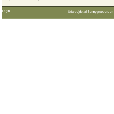
Login
Udarbejdet af
Bennygruppen
, en