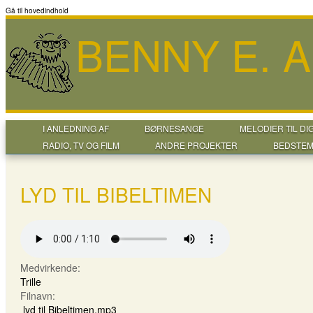
Gå til hovedindhold
BENNY E. 
I ANLEDNING AF
BØRNESANGE
MELODIER TIL DI
RADIO, TV OG FILM
ANDRE PROJEKTER
BEDSTEM
LYD TIL BIBELTIMEN
Medvirkende:
Trille
Filnavn:
lyd til Bibeltimen.mp3