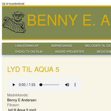
Gå til hovedindhold
BENNY E. 
I ANLEDNING AF
BØRNESANGE
MELODIER TIL DI
RADIO, TV OG FILM
ANDRE PROJEKTER
BEDSTEM
LYD TIL AQUA 5
Medvirkende:
Benny E Andersen
Filnavn:
lyd til Aqua 5.mp3