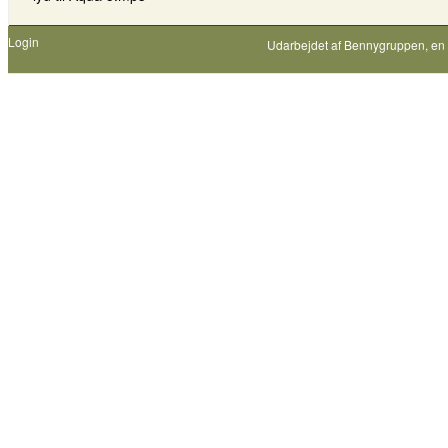
Login
Udarbejdet af
Bennygruppen
, en