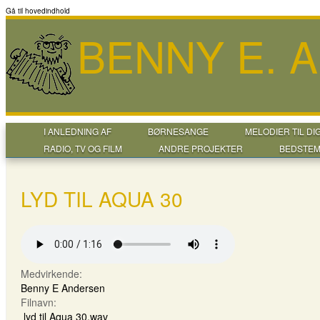
Gå til hovedindhold
BENNY E. 
I ANLEDNING AF
BØRNESANGE
MELODIER TIL DI
RADIO, TV OG FILM
ANDRE PROJEKTER
BEDSTEM
LYD TIL AQUA 30
Medvirkende:
Benny E Andersen
Filnavn:
lyd til Aqua 30.wav