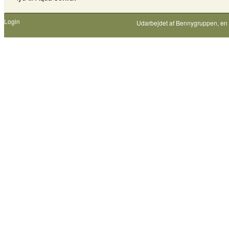
Login
Udarbejdet af
Bennygruppen
, en