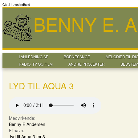
Gå til hovedindhold
BENNY E. 
I ANLEDNING AF
BØRNESANGE
MELODIER TIL DI
RADIO, TV OG FILM
ANDRE PROJEKTER
BEDSTEM
LYD TIL AQUA 3
Medvirkende:
Benny E Andersen
Filnavn:
lyd til Aqua 3.mp3