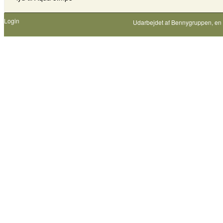
Login
Udarbejdet af
Bennygruppen
, en