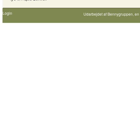
Login
Udarbejdet af
Bennygruppen
, en