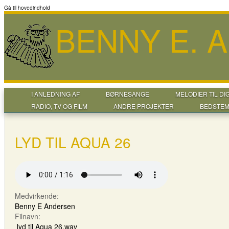
Gå til hovedindhold
BENNY E. 
I ANLEDNING AF
BØRNESANGE
MELODIER TIL DI
RADIO, TV OG FILM
ANDRE PROJEKTER
BEDSTEM
LYD TIL AQUA 26
Medvirkende:
Benny E Andersen
Filnavn:
lyd til Aqua 26.wav