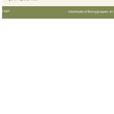
Login
Udarbejdet af
Bennygruppen
, en