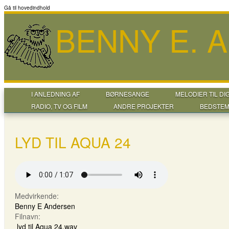
Gå til hovedindhold
BENNY E. 
I ANLEDNING AF
BØRNESANGE
MELODIER TIL DI
RADIO, TV OG FILM
ANDRE PROJEKTER
BEDSTEM
LYD TIL AQUA 24
Medvirkende:
Benny E Andersen
Filnavn:
lyd til Aqua 24.wav