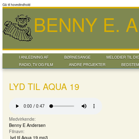
Gå til hovedindhold
BENNY E. 
I ANLEDNING AF
BØRNESANGE
MELODIER TIL DI
RADIO, TV OG FILM
ANDRE PROJEKTER
BEDSTEM
LYD TIL AQUA 19
Medvirkende:
Benny E Andersen
Filnavn:
lyd til Aqua 19.mp3