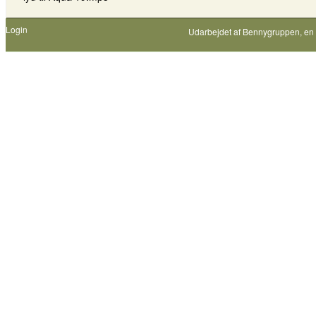
Login
Udarbejdet af
Bennygruppen
, en