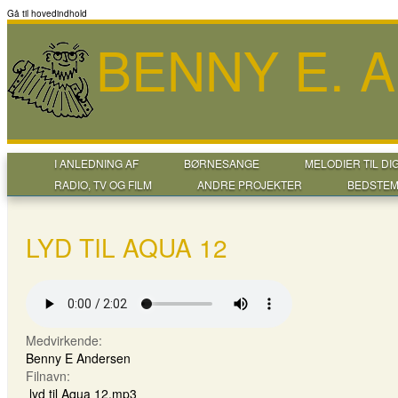
Gå til hovedindhold
BENNY E. 
I ANLEDNING AF
BØRNESANGE
MELODIER TIL DI
RADIO, TV OG FILM
ANDRE PROJEKTER
BEDSTEM
LYD TIL AQUA 12
Medvirkende:
Benny E Andersen
Filnavn:
lyd til Aqua 12.mp3