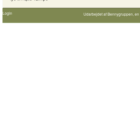
Login
Udarbejdet af
Bennygruppen
, en