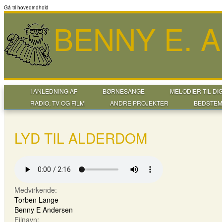
Gå til hovedindhold
BENNY E. 
I ANLEDNING AF
BØRNESANGE
MELODIER TIL DI
RADIO, TV OG FILM
ANDRE PROJEKTER
BEDSTEM
LYD TIL ALDERDOM
Medvirkende:
Torben Lange
Benny E Andersen
Filnavn: