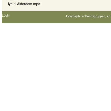
lyd til Alderdom.mp3
Login
Udarbejdet af
Bennygruppen
, en