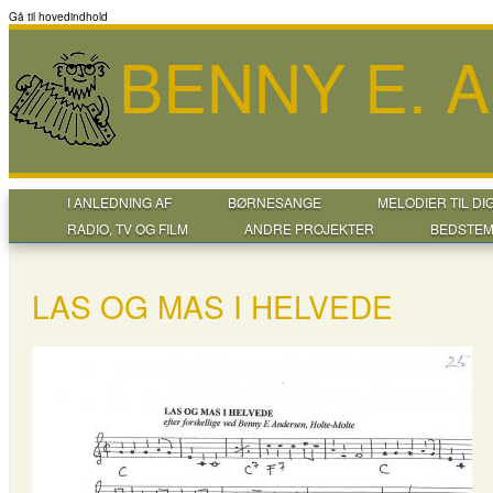
Gå til hovedindhold
BENNY E. 
I ANLEDNING AF
BØRNESANGE
MELODIER TIL DI
RADIO, TV OG FILM
ANDRE PROJEKTER
BEDSTEM
LAS OG MAS I HELVEDE