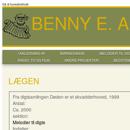
Gå til hovedindhold
BENNY E. 
I ANLEDNING AF
BØRNESANGE
MELODIER TIL DI
RADIO, TV OG FILM
ANDRE PROJEKTER
BEDSTEM
LÆGEN
Fra digtsamlingen Døden er et skvadderhoved, 1999
Arstal:
Ca. 2000
sektion:
Melodier til digte
forfatter: