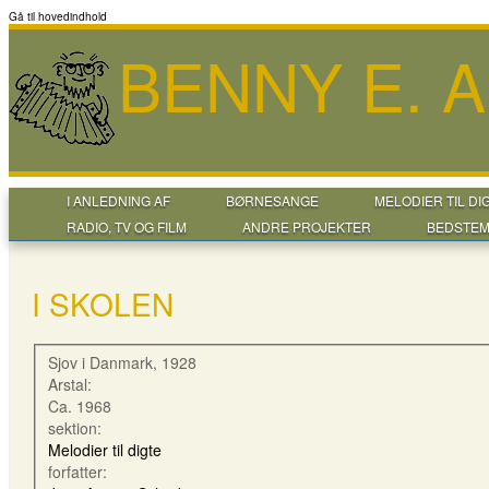
Gå til hovedindhold
BENNY E. 
I ANLEDNING AF
BØRNESANGE
MELODIER TIL DI
RADIO, TV OG FILM
ANDRE PROJEKTER
BEDSTEM
I SKOLEN
Sjov i Danmark, 1928
Arstal:
Ca. 1968
sektion:
Melodier til digte
forfatter: