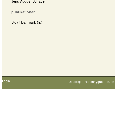
Jens August Schade
publikationer:
Sjov i Danmark (lp)
Login
Udarbejdet af
Bennygruppen
, en