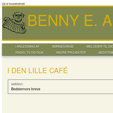
Gå til hovedindhold
BENNY E. 
I ANLEDNING AF
BØRNESANGE
MELODIER TIL DI
RADIO, TV OG FILM
ANDRE PROJEKTER
BEDSTEM
I DEN LILLE CAFÉ
sektion:
Bedstemors breve