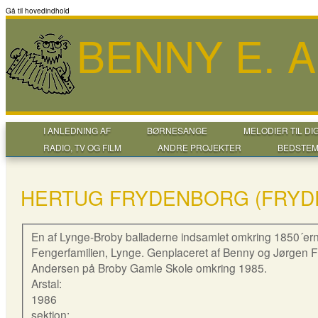
Gå til hovedindhold
BENNY E. 
I ANLEDNING AF
BØRNESANGE
MELODIER TIL DI
RADIO, TV OG FILM
ANDRE PROJEKTER
BEDSTEM
HERTUG FRYDENBORG (FRYD
En af Lynge-Broby balladerne indsamlet omkring 1850´ern
Fengerfamilien, Lynge. Genplaceret af Benny og Jørgen 
Andersen på Broby Gamle Skole omkring 1985.
Arstal:
1986
sektion: