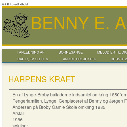
Gå til hovedindhold
BENNY E. 
I ANLEDNING AF
BØRNESANGE
MELODIER TIL DI
RADIO, TV OG FILM
ANDRE PROJEKTER
BEDSTEM
HARPENS KRAFT
En af Lynge-Broby balladerne indsamlet omkring 1850´ern
Fengerfamilien, Lynge. Genplaceret af Benny og Jørgen 
Andersen på Broby Gamle Skole omkring 1985.
Arstal:
1986
sektion: