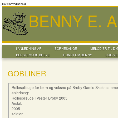
Gå til hovedindhold
BENNY E. 
I ANLEDNING AF
BØRNESANGE
MELODIER TIL DI
BEDSTEMORS BREVE
RUNDT OM BENNY
UDGIVE
GOBLINER
Rollespilsuge for børn og voksne på Broby Gamle Skole somme
anledning:
Rollespilsuge i Vester Broby 2005
Arstal:
2005
sektion: