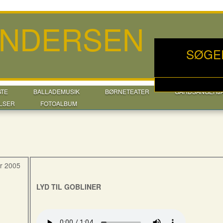
ANDERSEN
SØGE
GTE
BALLADEMUSIK
BØRNETEATER
GÅRDSANGERJ
LSER
FOTOALBUM
r 2005
LYD TIL GOBLINER