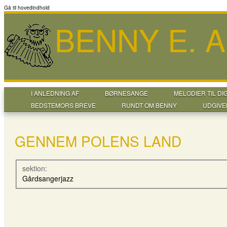
Gå til hovedindhold
BENNY E. 
I ANLEDNING AF
BØRNESANGE
MELODIER TIL DI
BEDSTEMORS BREVE
RUNDT OM BENNY
UDGIVE
GENNEM POLENS LAND
sektion:
Gårdsangerjazz