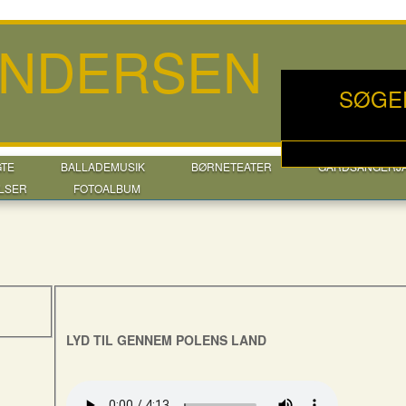
ANDERSEN
SØGE
GTE
BALLADEMUSIK
BØRNETEATER
GÅRDSANGERJ
LSER
FOTOALBUM
LYD TIL GENNEM POLENS LAND