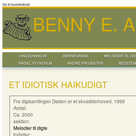
Gå til hovedindhold
BENNY E. 
I ANLEDNING AF
BØRNESANGE
MELODIER TIL DI
RADIO, TV OG FILM
ANDRE PROJEKTER
BEDSTEM
ET IDIOTISK HAIKUDIGT
Fra digtsamlingen Døden er et skvadderhoved, 1999
Arstal:
Ca. 2000
sektion:
Melodier til digte
forfatter: