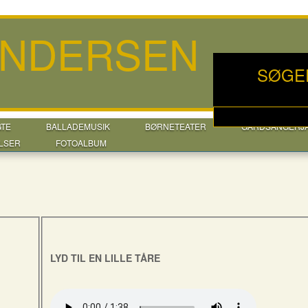
ANDERSEN
SØGE
GTE
BALLADEMUSIK
BØRNETEATER
GÅRDSANGERJ
LSER
FOTOALBUM
LYD TIL EN LILLE TÅRE