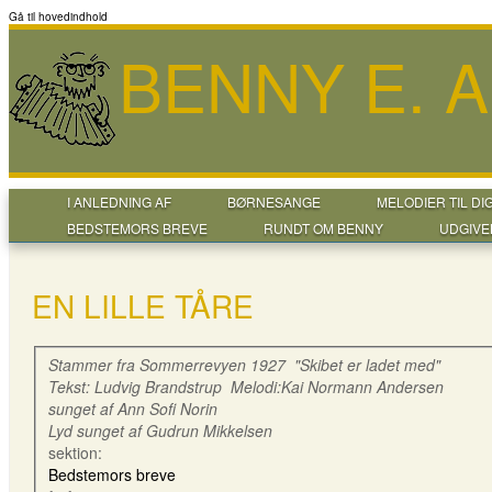
Gå til hovedindhold
BENNY E. 
I ANLEDNING AF
BØRNESANGE
MELODIER TIL DI
BEDSTEMORS BREVE
RUNDT OM BENNY
UDGIVE
EN LILLE TÅRE
Stammer fra Sommerrevyen 1927 "Skibet er ladet med"
Tekst: Ludvig Brandstrup Melodi:Kai Normann Andersen
sunget af Ann Sofi Norin
Lyd sunget af Gudrun Mikkelsen
sektion:
Bedstemors breve