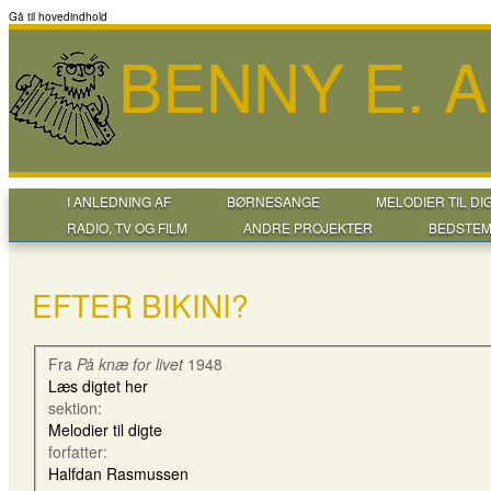
Gå til hovedindhold
BENNY E. 
I ANLEDNING AF
BØRNESANGE
MELODIER TIL DI
RADIO, TV OG FILM
ANDRE PROJEKTER
BEDSTEM
EFTER BIKINI?
Fra
På knæ for livet
1948
Læs digtet her
sektion:
Melodier til digte
forfatter:
Halfdan Rasmussen