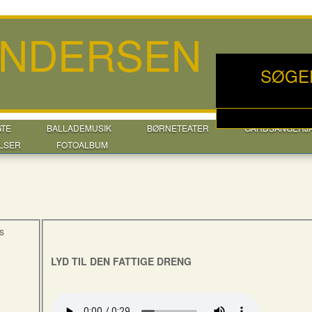
ANDERSEN
SØGE
GTE
BALLADEMUSIK
BØRNETEATER
GÅRDSANGERJ
LSER
FOTOALBUM
s
LYD TIL DEN FATTIGE DRENG