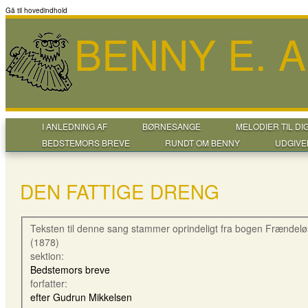
Gå til hovedindhold
BENNY E. 
I ANLEDNING AF
BØRNESANGE
MELODIER TIL DI
BEDSTEMORS BREVE
RUNDT OM BENNY
UDGIVE
DEN FATTIGE DRENG
Teksten til denne sang stammer oprindeligt fra bogen Frændelø
(1878)
sektion:
Bedstemors breve
forfatter:
efter Gudrun Mikkelsen