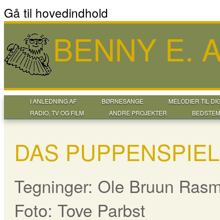
Gå til hovedindhold
BENNY E.
I ANLEDNING AF
BØRNESANGE
MELODIER TIL DI
RADIO, TV OG FILM
ANDRE PROJEKTER
BEDSTEM
DAS PUPPENSPIEL
Tegninger: Ole Bruun Ras
Foto: Tove Parbst