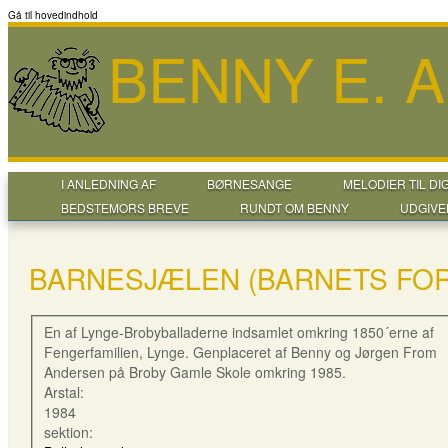
Gå til hovedindhold
BENNY E. 
I ANLEDNING AF
BØRNESANGE
MELODIER TIL DI
BEDSTEMORS BREVE
RUNDT OM BENNY
UDGIVE
BARNESJÆLEN (BARNETS FO
En af Lynge-Brobyballaderne indsamlet omkring 1850´erne af
Fengerfamilien, Lynge. Genplaceret af Benny og Jørgen From
Andersen på Broby Gamle Skole omkring 1985.
Arstal:
1984
sektion: