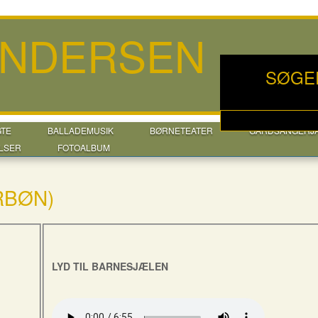
ANDERSEN
SØGE
GTE
BALLADEMUSIK
BØRNETEATER
GÅRDSANGERJ
LSER
FOTOALBUM
RBØN)
LYD TIL BARNESJÆLEN