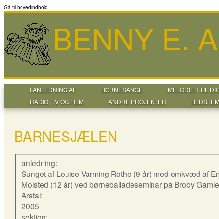
Gå til hovedindhold
BENNY E. 
I ANLEDNING AF
BØRNESANGE
MELODIER TIL DI
RADIO, TV OG FILM
ANDRE PROJEKTER
BEDSTEM
BARNESJÆLEN
anledning:
Sunget af Louise Varming Rothe (9 år) med omkvæd af Em
Molsted (12 år) ved børneballadeseminar på Broby Gamle
Arstal:
2005
sektion: