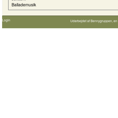
Ballademusik
Login
Udarbejdet af
Bennygruppen
, en