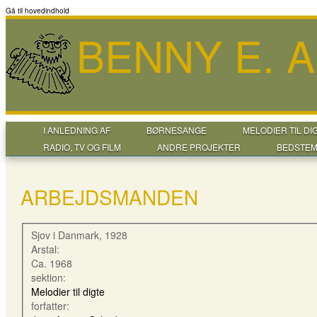
Gå til hovedindhold
BENNY E. 
I ANLEDNING AF
BØRNESANGE
MELODIER TIL DI
RADIO, TV OG FILM
ANDRE PROJEKTER
BEDSTEM
ARBEJDSMANDEN
Sjov i Danmark, 1928
Arstal:
Ca. 1968
sektion:
Melodier til digte
forfatter: