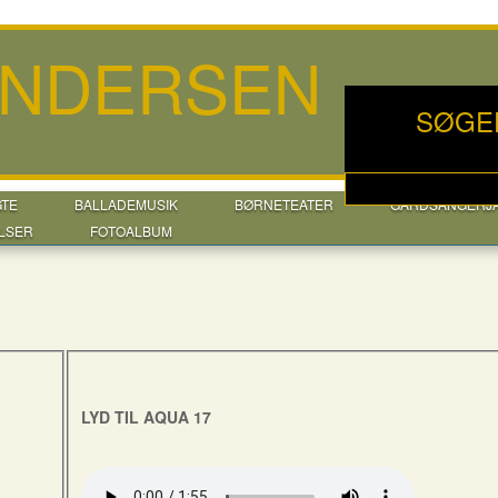
ANDERSEN
SØGE
GTE
BALLADEMUSIK
BØRNETEATER
GÅRDSANGERJ
LSER
FOTOALBUM
LYD TIL AQUA 17