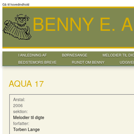
Gå til hovedindhold
BENNY E. 
I ANLEDNING AF
BØRNESANGE
MELODIER TIL DI
BEDSTEMORS BREVE
RUNDT OM BENNY
UDGIVE
AQUA 17
Arstal:
2006
sektion:
Melodier til digte
forfatter:
Torben Lange