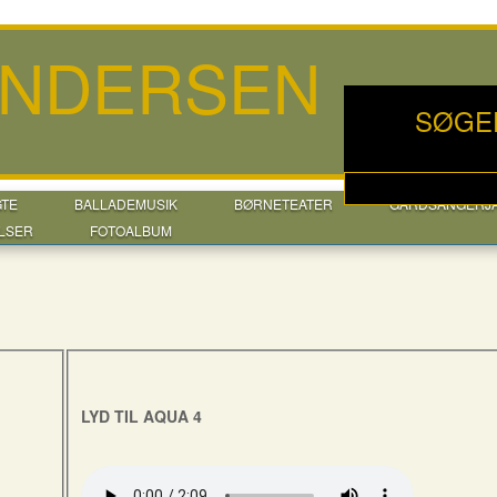
ANDERSEN
SØGE
GTE
BALLADEMUSIK
BØRNETEATER
GÅRDSANGERJ
LSER
FOTOALBUM
LYD TIL AQUA 4