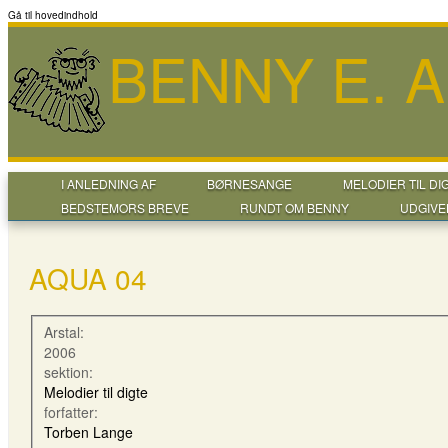
Gå til hovedindhold
BENNY E. 
I ANLEDNING AF
BØRNESANGE
MELODIER TIL DI
BEDSTEMORS BREVE
RUNDT OM BENNY
UDGIVE
AQUA 04
Arstal:
2006
sektion:
Melodier til digte
forfatter:
Torben Lange