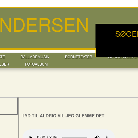
ANDERSEN
SØGE
GTE
BALLADEMUSIK
BØRNETEATER
GÅRDSANGERJ
LSER
FOTOALBUM
LYD TIL ALDRIG VIL JEG GLEMME DET