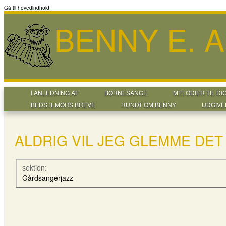
Gå til hovedindhold
BENNY E. 
I ANLEDNING AF
BØRNESANGE
MELODIER TIL DI
BEDSTEMORS BREVE
RUNDT OM BENNY
UDGIVE
ALDRIG VIL JEG GLEMME DET
sektion:
Gårdsangerjazz