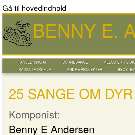
Gå til hovedindhold
BENNY E.
I ANLEDNING AF
BØRNESANGE
MELODIER TIL DI
RADIO, TV OG FILM
ANDRE PROJEKTER
BEDSTEM
25 SANGE OM DYR 
Komponist:
Benny E Andersen