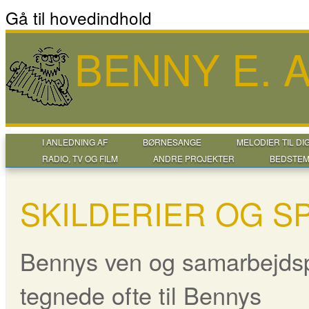
Gå til hovedindhold
BENNY E.
I ANLEDNING AF
BØRNESANGE
MELODIER TIL DI
RADIO, TV OG FILM
ANDRE PROJEKTER
BEDSTEM
SKILDERIER OG SP
Bennys ven og samarbejdsp
tegnede ofte til Bennys