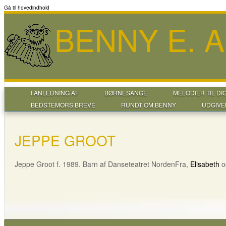
Gå til hovedindhold
BENNY E. 
I ANLEDNING AF
BØRNESANGE
MELODIER TIL DI
BEDSTEMORS BREVE
RUNDT OM BENNY
UDGIVE
JEPPE GROOT
Jeppe Groot f. 1989. Barn af Danseteatret NordenFra,
Elisabeth
o