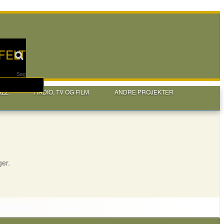
FELT
Søg
AZZ
RADIO, TV OG FILM
ANDRE PROJEKTER
ger.