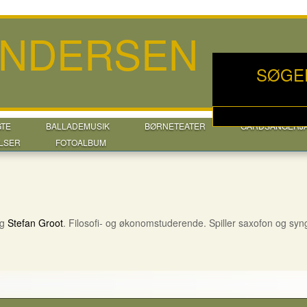
ANDERSEN
SØGE
GTE
BALLADEMUSIK
BØRNETEATER
GÅRDSANGERJ
LSER
FOTOALBUM
g
Stefan Groot
. Filosofi- og økonomstuderende. Spiller saxofon og syn