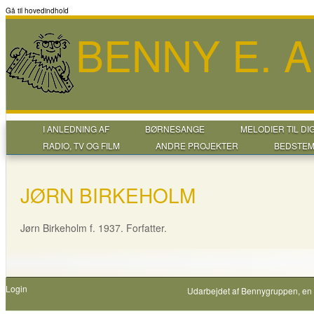
Gå til hovedindhold
BENNY E. 
I ANLEDNING AF
BØRNESANGE
MELODIER TIL DI
RADIO, TV OG FILM
ANDRE PROJEKTER
BEDSTEM
JØRN BIRKEHOLM
Jørn Birkeholm f. 1937. Forfatter.
Login
Udarbejdet af
Bennygruppen
, en