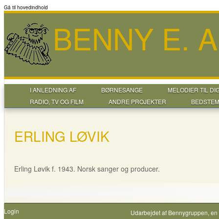
Gå til hovedindhold
BENNY E. 
I ANLEDNING AF
BØRNESANGE
MELODIER TIL DI
RADIO, TV OG FILM
ANDRE PROJEKTER
BEDSTEM
ERLING LØVIK
Erling Løvik f. 1943. Norsk sanger og producer.
Login
Udarbejdet af
Bennygruppen
, en