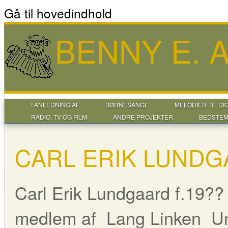
Gå til hovedindhold
BENNY E.
I ANLEDNING AF
BØRNESANGE
MELODIER TIL DI
RADIO, TV OG FILM
ANDRE PROJEKTER
BEDSTEM
CARL ERIK LUND
Carl Erik Lundgaard f.19??
medlem af Lang Linken Und