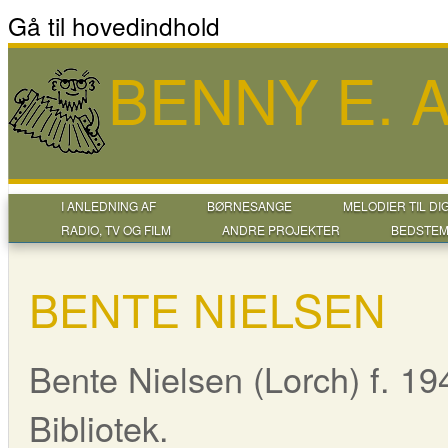
Gå til hovedindhold
BENNY E.
I ANLEDNING AF
BØRNESANGE
MELODIER TIL DI
RADIO, TV OG FILM
ANDRE PROJEKTER
BEDSTEM
BENTE NIELSEN
Bente Nielsen (Lorch) f. 19
Bibliotek.