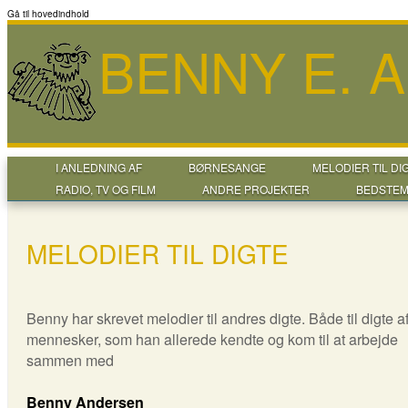
Gå til hovedindhold
BENNY E. 
I ANLEDNING AF
BØRNESANGE
MELODIER TIL DI
RADIO, TV OG FILM
ANDRE PROJEKTER
BEDSTEM
MELODIER TIL DIGTE
Benny har skrevet melodier til andres digte. Både til digte a
mennesker, som han allerede kendte og kom til at arbejde
sammen med
Benny Andersen