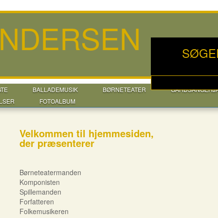
ANDERSEN
SØGE
GTE
BALLADEMUSIK
BØRNETEATER
GÅRDSANGERJ
LSER
FOTOALBUM
Velkommen til hjemmesiden,
der præsenterer
Børneteatermanden
Komponisten
Spillemanden
Forfatteren
Folkemusikeren