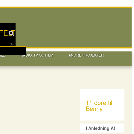
FELT
Søg
AZZ
RADIO, TV OG FILM
ANDRE PROJEKTER
11 døre til
Benny
I Anledning Af