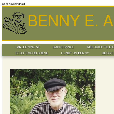
Gå til hovedindhold
BENNY E. 
I ANLEDNING AF
BØRNESANGE
MELODIER TIL DI
BEDSTEMORS BREVE
RUNDT OM BENNY
UDGIVE