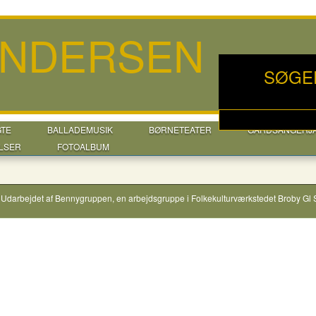
ANDERSEN
SØGE
GTE
BALLADEMUSIK
BØRNETEATER
GÅRDSANGERJ
LSER
FOTOALBUM
Udarbejdet af
Bennygruppen
, en arbejdsgruppe i
Folkekulturværkstedet Broby Gl 