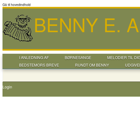
Gå til hovedindhold
BENNY E. 
I ANLEDNING AF
BØRNESANGE
MELODIER TIL DI
BEDSTEMORS BREVE
RUNDT OM BENNY
UDGIVE
Login