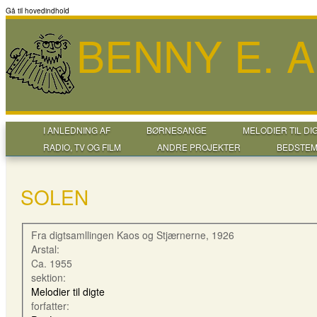
Gå til hovedindhold
BENNY E. 
I ANLEDNING AF
BØRNESANGE
MELODIER TIL DI
RADIO, TV OG FILM
ANDRE PROJEKTER
BEDSTEM
SOLEN
Fra digtsamllingen Kaos og Stjærnerne, 1926
Arstal:
Ca. 1955
sektion:
Melodier til digte
forfatter: