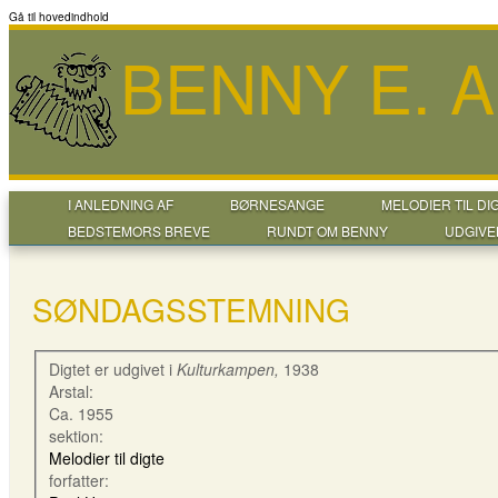
Gå til hovedindhold
BENNY E. 
I ANLEDNING AF
BØRNESANGE
MELODIER TIL DI
BEDSTEMORS BREVE
RUNDT OM BENNY
UDGIVE
SØNDAGSSTEMNING
Digtet er udgivet i
Kulturkampen,
1938
Arstal:
Ca. 1955
sektion:
Melodier til digte
forfatter: