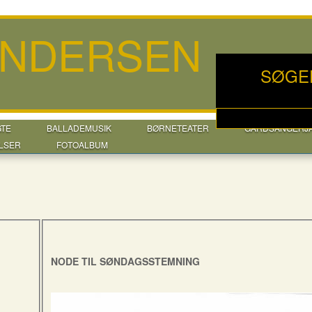
ANDERSEN
SØGE
GTE
BALLADEMUSIK
BØRNETEATER
GÅRDSANGERJ
LSER
FOTOALBUM
NODE TIL SØNDAGSSTEMNING